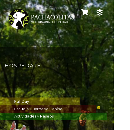
H
O
S
P
E
D
A
J
E
Full Day
Escuela Guardería Canina
Actividades y Paseos