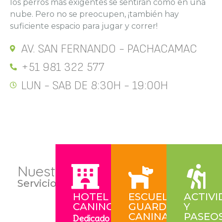
los perros más exigentes se sentirán como en una
nube. Pero no se preocupen, ¡también hay
suficiente espacio para jugar y correr!
AV. SAN FERNANDO - PACHACAMAC
+51 981 322 577
LUN - SAB DE 8:30H - 19:00H
Nuestros
Servicios
HOTEL
ESCUELA
ACTIVI
CANINO
GUARDERIA
Y
CANINA
PASEO
Dedicado