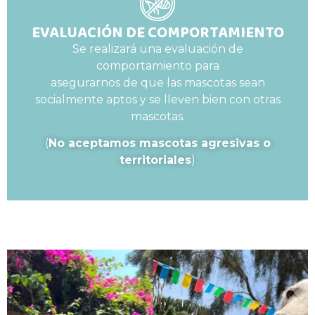
EVALUACIÓN DE COMPORTAMIENTO
Se realizará una evaluación de
comportamiento para
asegurarnos de que las mascotas sean
socialmente aptos y se lleven bien con otras
mascotas.
(
No aceptamos mascotas agresivas o
territoriales
)