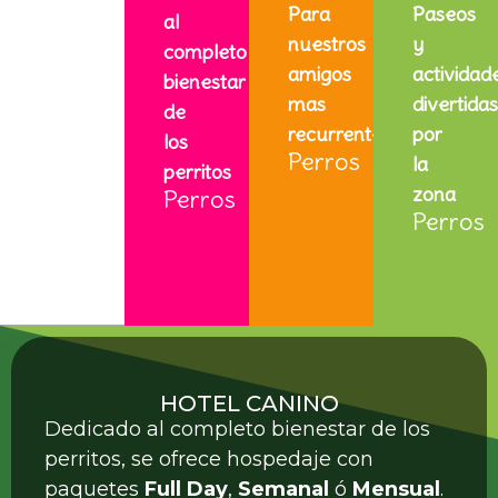
Para
Paseos
al
nuestros
y
completo
amigos
actividad
bienestar
mas
divertidas
de
recurrentes
por
los
Perros
la
perritos
zona
Perros
Perros
HOTEL CANINO
Dedicado al completo bienestar de los
perritos, se ofrece hospedaje con
paquetes
Full
Day
,
Semanal
ó
Mensual
.