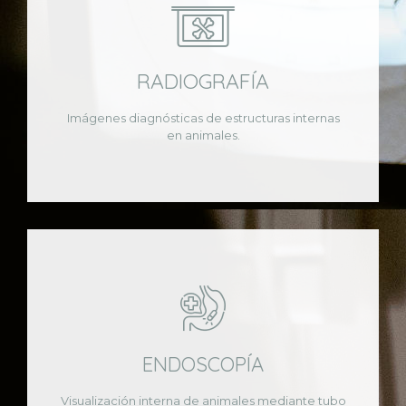
RADIOGRAFÍA
Imágenes diagnósticas de estructuras internas
en animales.
ENDOSCOPÍA
Visualización interna de animales mediante tubo