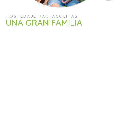
HOSPEDAJE PACHACOLITAS
UNA GRAN FAMILIA
En nuestro hospedaje, no es solo un lugar para
quedarse, es una experiencia. Tenemos
habitaciones que harían que cualquier perrito
ladre de emoción y camas tan suaves que incluso
los perros más exigentes se sentirán como en una
nube. Pero no se preocupen, ¡también hay
suficiente espacio para jugar y correr!
AV. SAN FERNANDO - PACHACAMAC
+51 981 322 577
LUN - SAB DE 8:30H - 19:00H