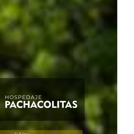
H
O
S
P
E
D
A
J
E